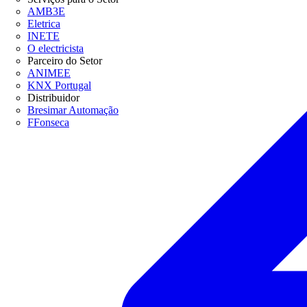
AMB3E
Eletrica
INETE
O electricista
Parceiro do Setor
ANIMEE
KNX Portugal
Distribuidor
Bresimar Automação
FFonseca