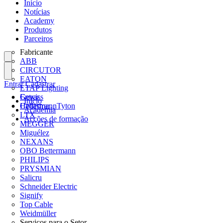
Início
Notícias
Academy
Produtos
Parceiros
Fabricante
ABB
CIRCUTOR
EATON
Entrar
Cadastrar
ETAP Lighting
Gewiss
Entrar
Início
HellermannTyton
Cadastrar
Academia
LTX
Acções de formação
MEGGER
Miguélez
NEXANS
OBO Bettermann
PHILIPS
PRYSMIAN
Salicru
Schneider Electric
Signify
Top Cable
Weidmüller
Serviços para o Setor