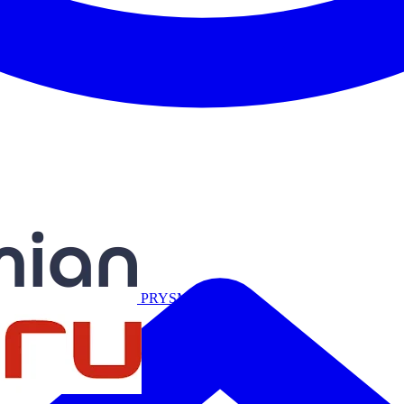
Miguélez
PRYSMIAN
Salicru