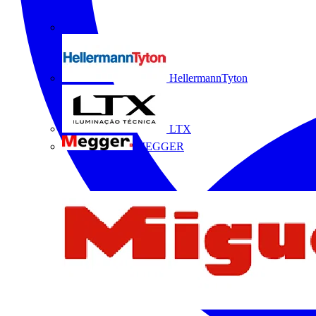
HellermannTyton
LTX
MEGGER