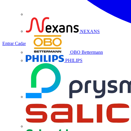
NEXANS
Entrar
Cadastrar
OBO Bettermann
PHILIPS