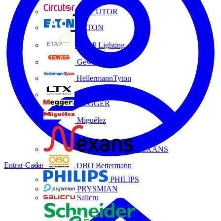
CIRCUTOR
EATON
ETAP Lighting
Gewiss
HellermannTyton
LTX
MEGGER
Miguélez
NEXANS
Entrar
Cadastrar
OBO Bettermann
PHILIPS
PRYSMIAN
Salicru