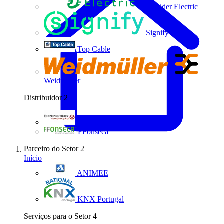
Schneider Electric
Signify
Top Cable
Weidmüller
Distribuidor
2
Bresimar Automação
FFonseca
Parceiro do Setor
2
Início
ANIMEE
KNX Portugal
Serviços para o Setor
4