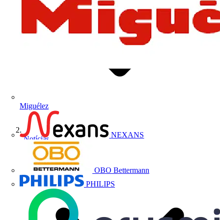
Miguélez
NEXANS
Notícias
OBO Bettermann
PHILIPS