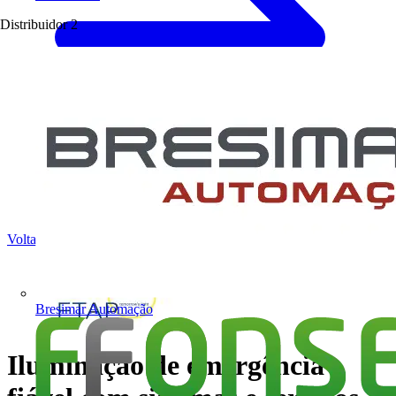
Distribuidor
2
Voltar para Notícias
Bresimar Automação
Iluminação de emergência