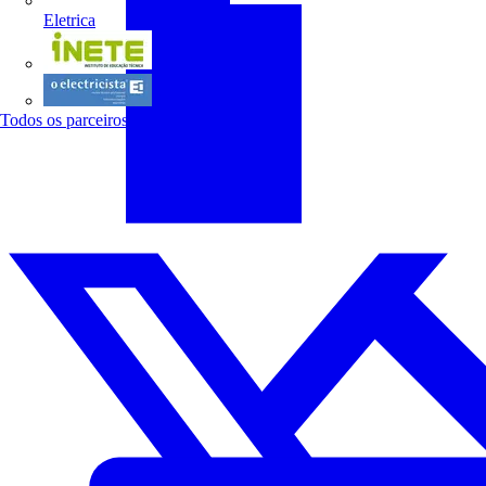
Eletrica
INETE
O electricista
Todos os parceiros