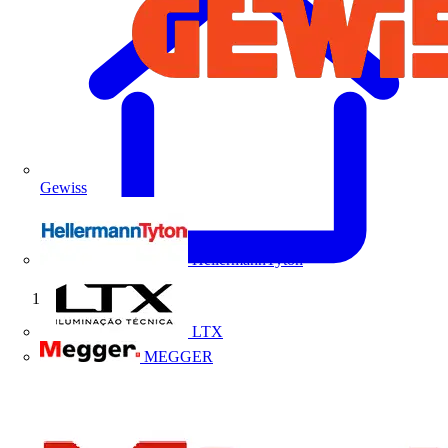
Gewiss
HellermannTyton
Início
LTX
MEGGER