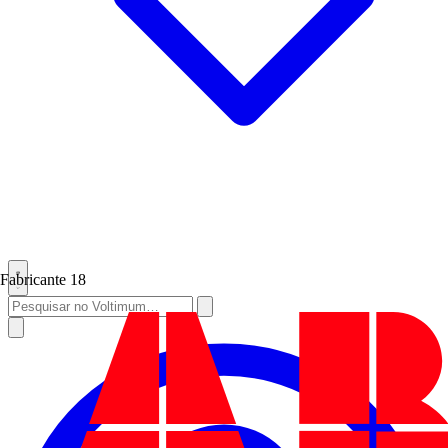
Fabricante
18