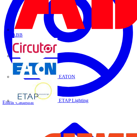
ABB
CIRCUTOR
EATON
ETAP Lighting
Entrar
Cadastrar