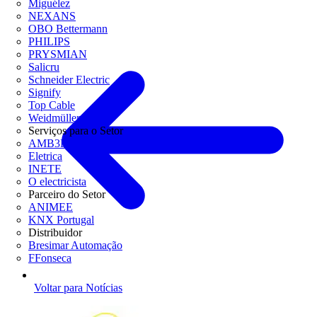
Miguélez
NEXANS
OBO Bettermann
PHILIPS
PRYSMIAN
Salicru
Schneider Electric
Signify
Top Cable
Weidmüller
Serviços para o Setor
AMB3E
Eletrica
INETE
O electricista
Parceiro do Setor
ANIMEE
KNX Portugal
Distribuidor
Bresimar Automação
FFonseca
Voltar para Notícias