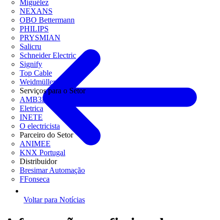
Miguélez
NEXANS
OBO Bettermann
PHILIPS
PRYSMIAN
Salicru
Schneider Electric
Signify
Top Cable
Weidmüller
Serviços para o Setor
AMB3E
Eletrica
INETE
O electricista
Parceiro do Setor
ANIMEE
KNX Portugal
Distribuidor
Bresimar Automação
FFonseca
Voltar para Notícias