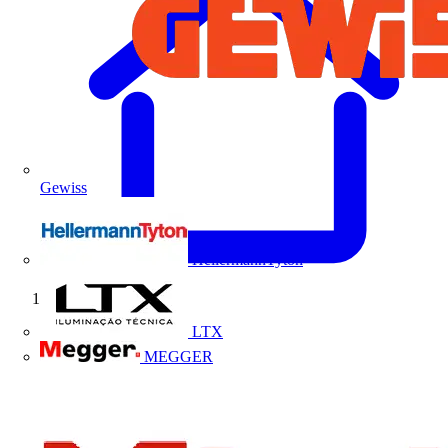
Gewiss
HellermannTyton
Início
LTX
MEGGER