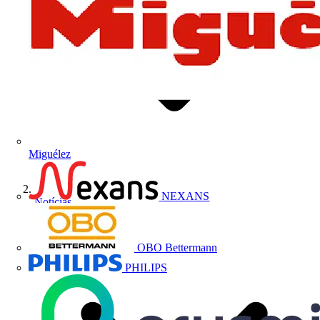
Miguélez
NEXANS
Notícias
OBO Bettermann
PHILIPS