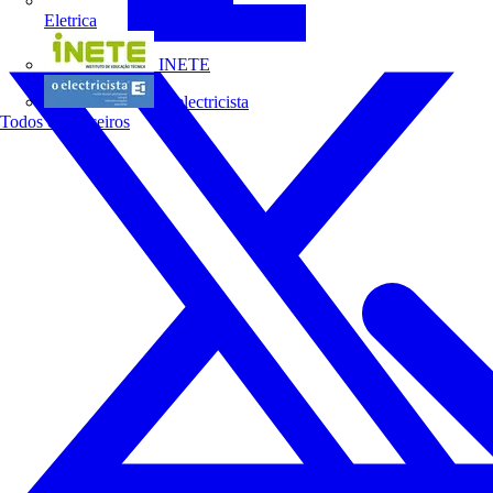
Eletrica
INETE
O electricista
Todos os parceiros