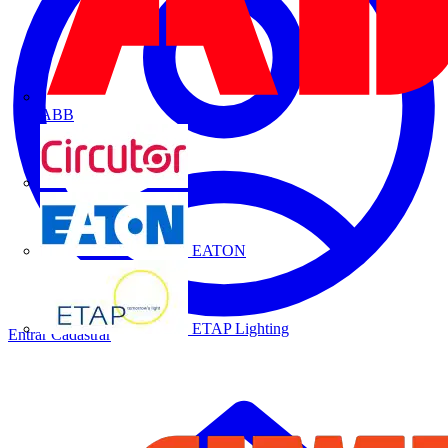
ABB
CIRCUTOR
EATON
ETAP Lighting
Entrar
Cadastrar