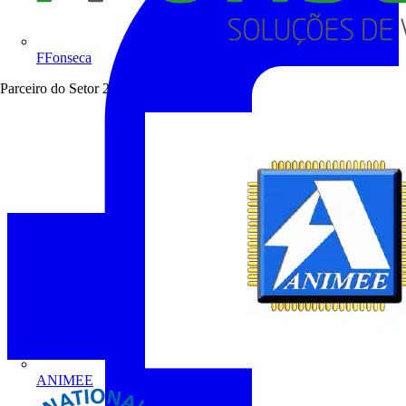
FFonseca
Parceiro do Setor
2
ANIMEE