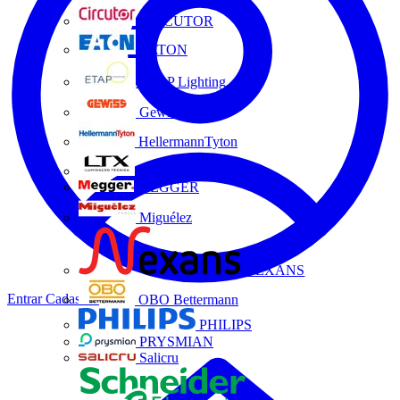
CIRCUTOR
EATON
ETAP Lighting
Gewiss
HellermannTyton
LTX
MEGGER
Miguélez
NEXANS
Entrar
Cadastrar
OBO Bettermann
PHILIPS
PRYSMIAN
Salicru