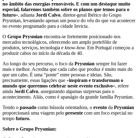
no âmbito das energias renováveis. E com um destaque muito
especial, falaremos também sobre os planos que temos para o
futuro
», adianta
Jordi Calvo
, diretor-geral Ibérico do Grupo
Prysmian, levantando apenas um pouco do véu do que vai acontecer
no evento programado para a cidade Invicta.
O
Grupo
Prysmian
encontra-se fortemente posicionado nos
mercados tecnológicos, oferecendo um amplo portefólio de
produtos, serviços, tecnologia e
know-how.
Em Portugal começou a
produzir cabos no início da década de 40.
Ao longo do seu percurso, o foco da
Prysmian
sempre foi fazer
mais e melhor.
Acredita que cada cabo que produz é muito mais do
que um cabo. É uma “ponte” entre pessoas e ideias. São,
precisamente, essas ligações que «
inspiram e transformam o
mundo que queremos celebrar neste evento exclusivo
», refere
ainda J
ordi
Calvo
, assegurando algumas surpresas para o
acontecimento. Aliás, como é apanágio da grande família Prysmian.
Tendo o
passado
como bússola orientadora,
o
evento
da
Prysmian
proporcionará uma viagem pelo
presente
com um foco especial no
tempo
futuro.
Sobre o Grupo
Prysmian: