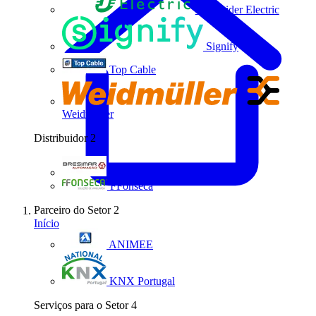
Schneider Electric
Signify
Top Cable
Weidmüller
Distribuidor
2
Bresimar Automação
FFonseca
Parceiro do Setor
2
Início
ANIMEE
KNX Portugal
Serviços para o Setor
4