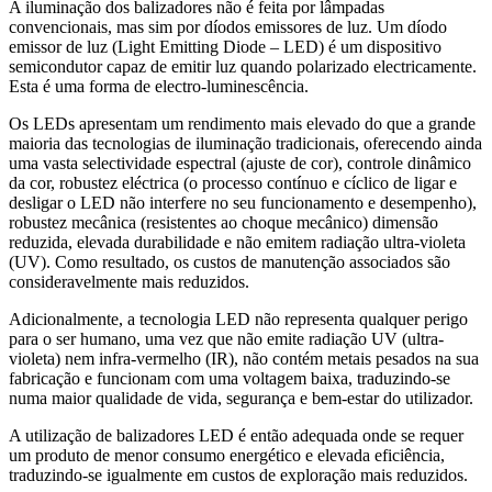
A iluminação dos balizadores não é feita por lâmpadas
convencionais, mas sim por díodos emissores de luz. Um díodo
emissor de luz (Light Emitting Diode – LED) é um dispositivo
semicondutor capaz de emitir luz quando polarizado electricamente.
Esta é uma forma de electro-luminescência.
Os LEDs apresentam um rendimento mais elevado do que a grande
maioria das tecnologias de iluminação tradicionais, oferecendo ainda
uma vasta selectividade espectral (ajuste de cor), controle dinâmico
da cor, robustez eléctrica (o processo contínuo e cíclico de ligar e
desligar o LED não interfere no seu funcionamento e desempenho),
robustez mecânica (resistentes ao choque mecânico) dimensão
reduzida, elevada durabilidade e não emitem radiação ultra-violeta
(UV). Como resultado, os custos de manutenção associados são
consideravelmente mais reduzidos.
Adicionalmente, a tecnologia LED não representa qualquer perigo
para o ser humano, uma vez que não emite radiação UV (ultra-
violeta) nem infra-vermelho (IR), não contém metais pesados na sua
fabricação e funcionam com uma voltagem baixa, traduzindo-se
numa maior qualidade de vida, segurança e bem-estar do utilizador.
A utilização de balizadores LED é então adequada onde se requer
um produto de menor consumo energético e elevada eficiência,
traduzindo-se igualmente em custos de exploração mais reduzidos.