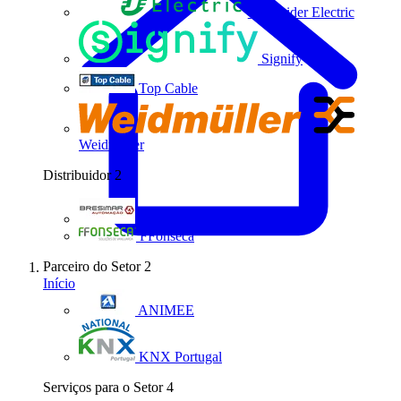
Schneider Electric
Signify
Top Cable
Weidmüller
Distribuidor
2
Bresimar Automação
FFonseca
Parceiro do Setor
2
Início
ANIMEE
KNX Portugal
Serviços para o Setor
4