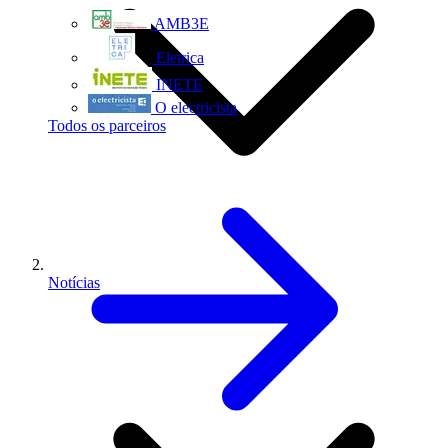
AMB3E
Eletrica
INETE
O electricista
Todos os parceiros
Notícias