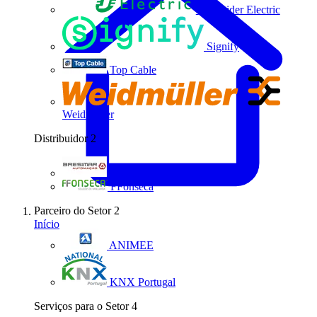
Schneider Electric
Signify
Top Cable
Weidmüller
Distribuidor
2
Bresimar Automação
FFonseca
Parceiro do Setor
2
Início
ANIMEE
KNX Portugal
Serviços para o Setor
4