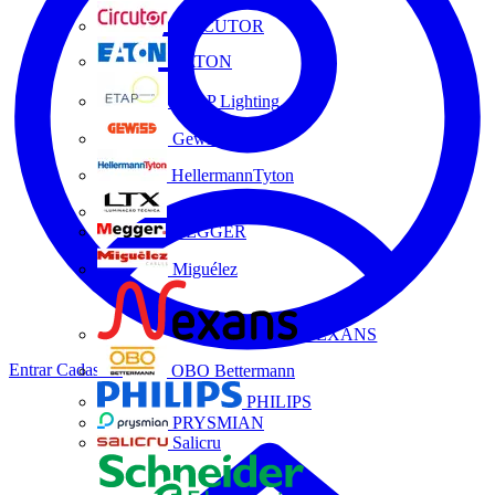
CIRCUTOR
EATON
ETAP Lighting
Gewiss
HellermannTyton
LTX
MEGGER
Miguélez
NEXANS
Entrar
Cadastrar
OBO Bettermann
PHILIPS
PRYSMIAN
Salicru