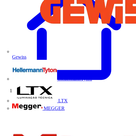
Gewiss
HellermannTyton
Início
LTX
MEGGER