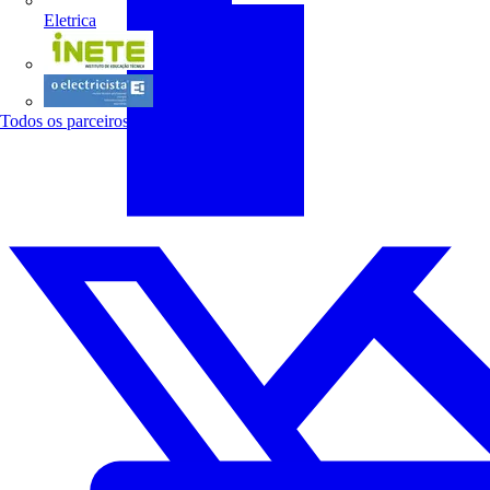
Eletrica
INETE
O electricista
Todos os parceiros