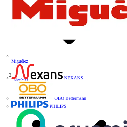
Miguélez
NEXANS
Notícias
OBO Bettermann
PHILIPS