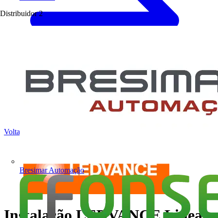
Distribuidor
2
Voltar para Notícias
Bresimar Automação
Instalação LEDVANCE Linear