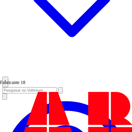
Fabricante
18