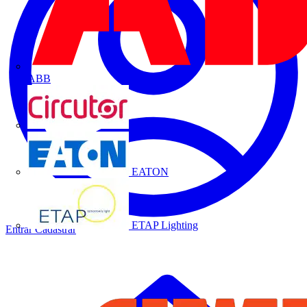
ABB
CIRCUTOR
EATON
ETAP Lighting
Entrar
Cadastrar