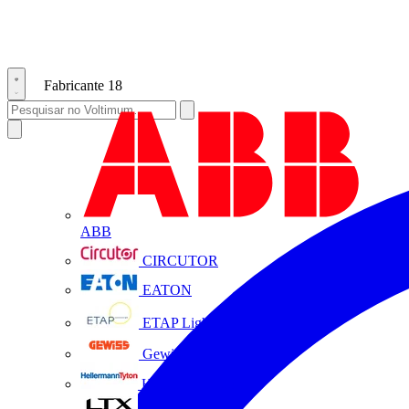
Fabricante
18
ABB
CIRCUTOR
EATON
ETAP Lighting
Gewiss
HellermannTyton