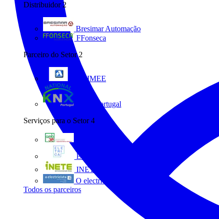
Distribuidor
2
Bresimar Automação
FFonseca
Parceiro do Setor
2
ANIMEE
KNX Portugal
Serviços para o Setor
4
AMB3E
Eletrica
INETE
O electricista
Todos os parceiros