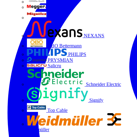
LTX
MEGGER
Miguélez
NEXANS
OBO Bettermann
PHILIPS
PRYSMIAN
Salicru
Schneider Electric
Signify
Top Cable
Weidmüller