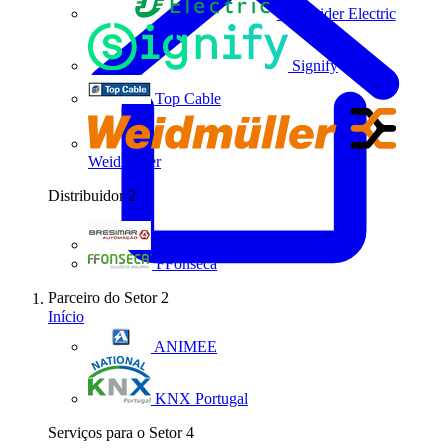
Schneider Electric
Signify
Top Cable
Weidmüller
Distribuidor
2
Bresimar Automação
FFonseca
Parceiro do Setor
2
Início
ANIMEE
KNX Portugal
Serviços para o Setor
4