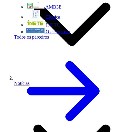
AMB3E
Eletrica
INETE
O electricista
Todos os parceiros
Notícias