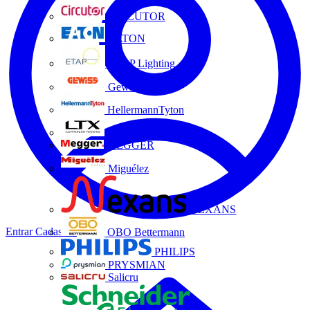
CIRCUTOR
EATON
ETAP Lighting
Gewiss
HellermannTyton
LTX
MEGGER
Miguélez
NEXANS
Entrar
Cadastrar
OBO Bettermann
PHILIPS
PRYSMIAN
Salicru