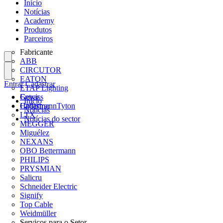
Início
Notícias
Academy
Produtos
Parceiros
Fabricante
ABB
CIRCUTOR
EATON
Entrar
Cadastrar
ETAP Lighting
Gewiss
Entrar
Início
HellermannTyton
Cadastrar
Notícias
LTX
Notícias do sector
MEGGER
Miguélez
NEXANS
OBO Bettermann
PHILIPS
PRYSMIAN
Salicru
Schneider Electric
Signify
Top Cable
Weidmüller
Serviços para o Setor