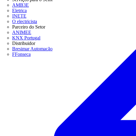
AMB3E
Eletrica
INETE
O electricista
Parceiro do Setor
ANIMEE
KNX Portugal
Distribuidor
Bresimar Automação
FFonseca