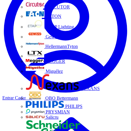
CIRCUTOR
EATON
ETAP Lighting
Gewiss
HellermannTyton
LTX
MEGGER
Miguélez
NEXANS
Entrar
Cadastrar
OBO Bettermann
PHILIPS
PRYSMIAN
Salicru