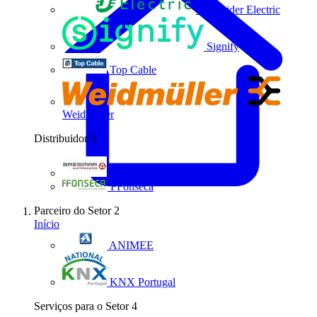
Schneider Electric
Signify
Top Cable
Weidmüller
Distribuidor
2
Bresimar Automação
FFonseca
Parceiro do Setor
2
Início
ANIMEE
KNX Portugal
Serviços para o Setor
4