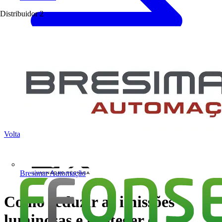
Distribuidor
2
Voltar para Notícias
Bresimar Automação
Como reduzir as imissões
luminosas e proteger o