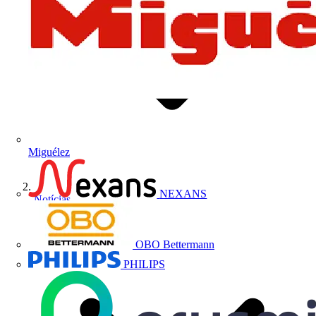
Miguélez
NEXANS
Notícias
OBO Bettermann
PHILIPS