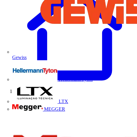
Gewiss
HellermannTyton
Início
LTX
MEGGER