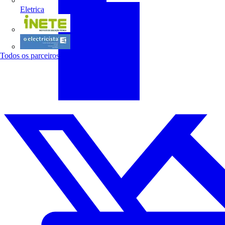
Eletrica
INETE
O electricista
Todos os parceiros