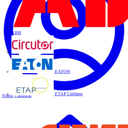
ABB
CIRCUTOR
EATON
ETAP Lighting
Entrar
Cadastrar