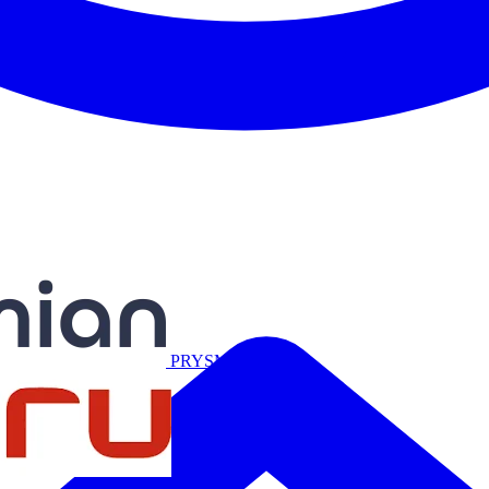
Miguélez
PRYSMIAN
Salicru