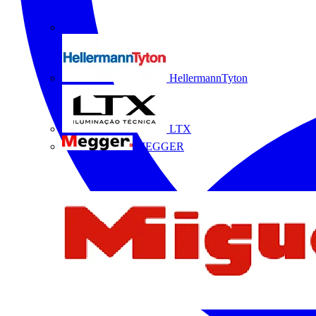
HellermannTyton
LTX
MEGGER