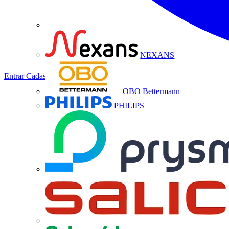
NEXANS
Entrar
Cadastrar
OBO Bettermann
PHILIPS