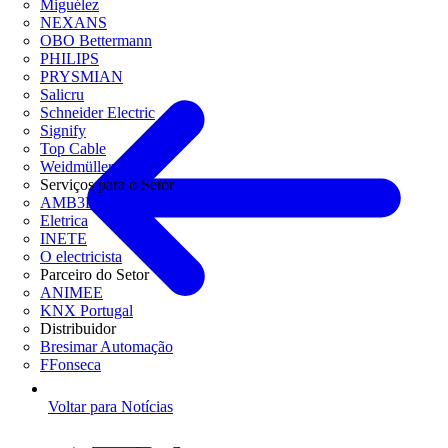
Miguélez
NEXANS
OBO Bettermann
PHILIPS
PRYSMIAN
Salicru
Schneider Electric
Signify
Top Cable
Weidmüller
Serviços para o Setor
AMB3E
Eletrica
INETE
O electricista
Parceiro do Setor
ANIMEE
KNX Portugal
Distribuidor
Bresimar Automação
FFonseca
Voltar para Notícias