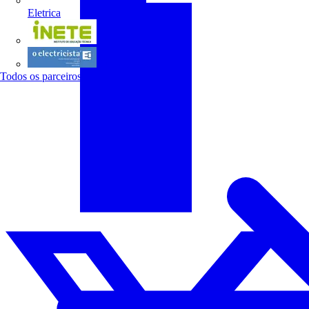
Eletrica
INETE
O electricista
Todos os parceiros