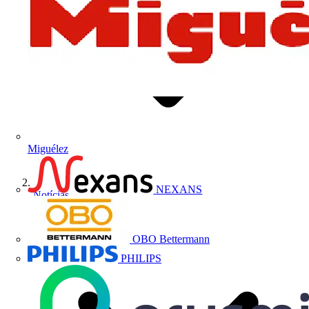
Miguélez
NEXANS
Notícias
OBO Bettermann
PHILIPS