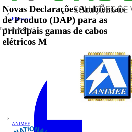
Novas Declarações Ambientais
de Produto (DAP) para as
FFonseca
principais gamas de cabos
Parceiro do Setor
2
elétricos MIGUÉLEZ
ANIMEE