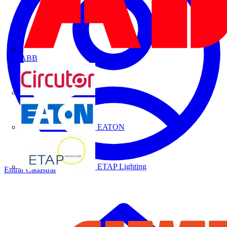
ABB
CIRCUTOR
EATON
ETAP Lighting
Entrar
Cadastrar