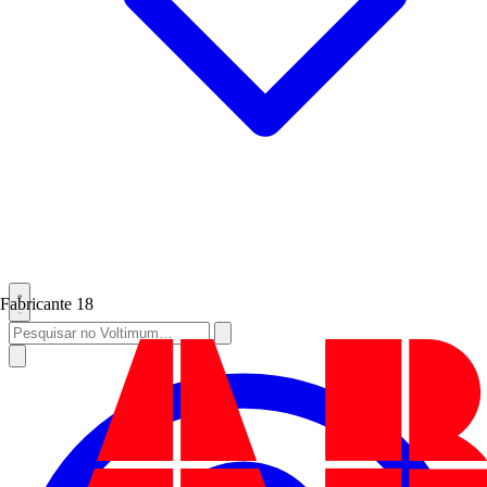
Fabricante
18