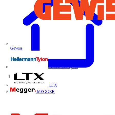
Gewiss
HellermannTyton
Início
LTX
MEGGER