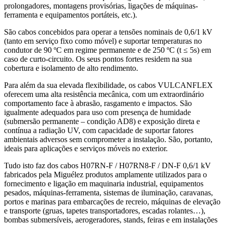
prolongadores, montagens provisórias, ligações de máquinas-
ferramenta e equipamentos portáteis, etc.).
São cabos concebidos para operar a tensões nominais de 0,6/1 kV
(tanto em serviço fixo como móvel) e suportar temperaturas no
condutor de 90 ºC em regime permanente e de 250 ºC (t ≤ 5s) em
caso de curto-circuito. Os seus pontos fortes residem na sua
cobertura e isolamento de alto rendimento.
Para além da sua elevada flexibilidade, os cabos VULCANFLEX
oferecem uma alta resistência mecânica, com um extraordinário
comportamento face à abrasão, rasgamento e impactos. São
igualmente adequados para uso com presença de humidade
(submersão permanente – condição AD8) e exposição direta e
contínua a radiação UV, com capacidade de suportar fatores
ambientais adversos sem comprometer a instalação. São, portanto,
ideais para aplicações e serviços móveis no exterior.
Tudo isto faz dos cabos H07RN-F / H07RN8-F / DN-F 0,6/1 kV
fabricados pela Miguélez produtos amplamente utilizados para o
fornecimento e ligação em maquinaria industrial, equipamentos
pesados, máquinas-ferramenta, sistemas de iluminação, caravanas,
portos e marinas para embarcações de recreio, máquinas de elevação
e transporte (gruas, tapetes transportadores, escadas rolantes…),
bombas submersíveis, aerogeradores, stands, feiras e em instalações