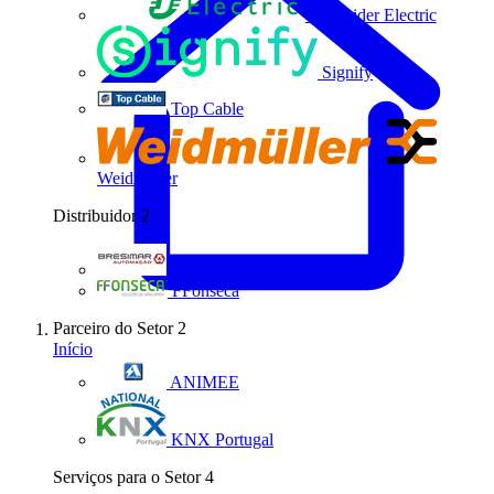
Schneider Electric
Signify
Top Cable
Weidmüller
Distribuidor
2
Bresimar Automação
FFonseca
Parceiro do Setor
2
Início
ANIMEE
KNX Portugal
Serviços para o Setor
4