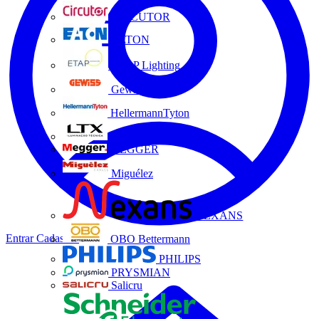
CIRCUTOR
EATON
ETAP Lighting
Gewiss
HellermannTyton
LTX
MEGGER
Miguélez
NEXANS
Entrar
Cadastrar
OBO Bettermann
PHILIPS
PRYSMIAN
Salicru