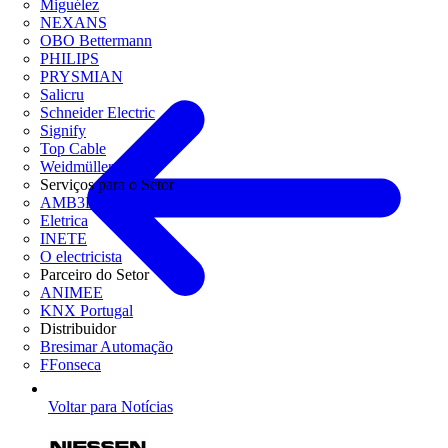
Miguélez
NEXANS
OBO Bettermann
PHILIPS
PRYSMIAN
Salicru
Schneider Electric
Signify
Top Cable
Weidmüller
Serviços para o Setor
AMB3E
Eletrica
INETE
O electricista
Parceiro do Setor
ANIMEE
KNX Portugal
Distribuidor
Bresimar Automação
FFonseca
Voltar para Notícias