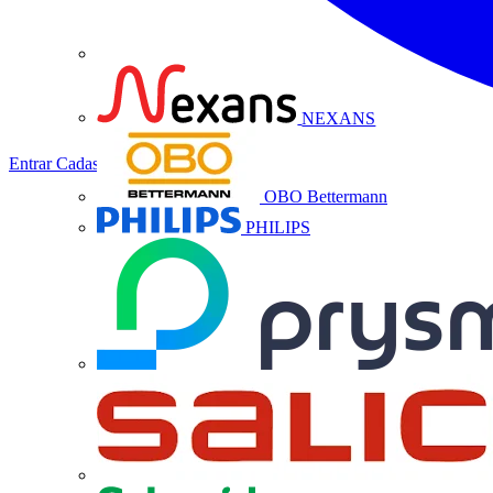
NEXANS
Entrar
Cadastrar
OBO Bettermann
PHILIPS