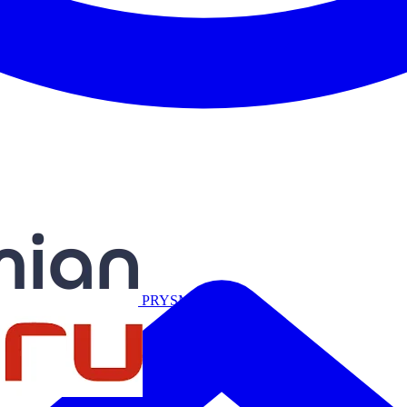
Miguélez
PRYSMIAN
Salicru