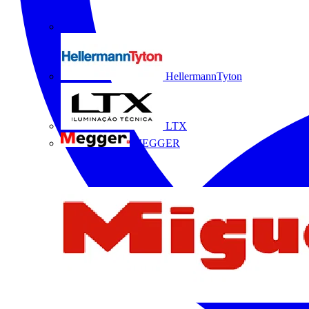
HellermannTyton
LTX
MEGGER