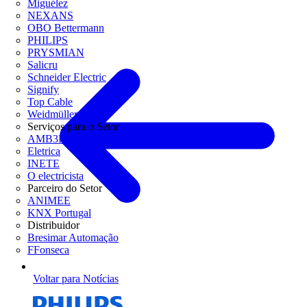
Miguélez
NEXANS
OBO Bettermann
PHILIPS
PRYSMIAN
Salicru
Schneider Electric
Signify
Top Cable
Weidmüller
Serviços para o Setor
AMB3E
Eletrica
INETE
O electricista
Parceiro do Setor
ANIMEE
KNX Portugal
Distribuidor
Bresimar Automação
FFonseca
Voltar para Notícias