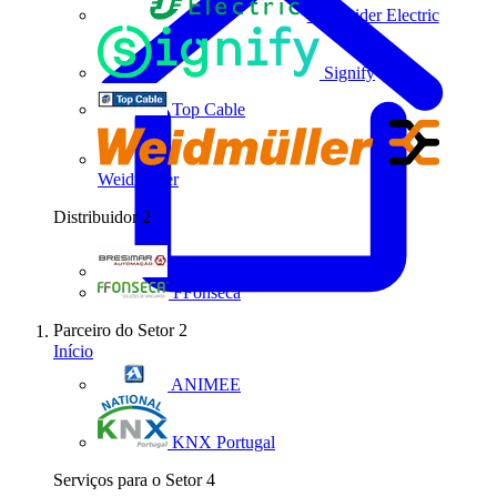
Schneider Electric
Signify
Top Cable
Weidmüller
Distribuidor
2
Bresimar Automação
FFonseca
Parceiro do Setor
2
Início
ANIMEE
KNX Portugal
Serviços para o Setor
4