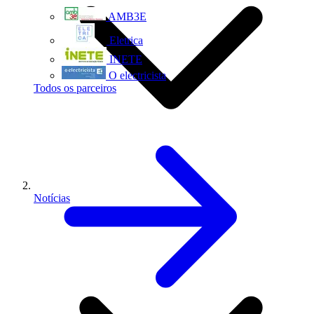
AMB3E
Eletrica
INETE
O electricista
Todos os parceiros
Notícias