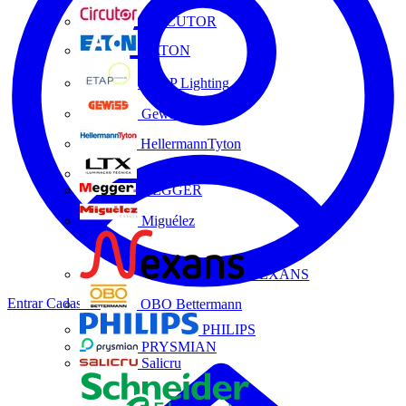
CIRCUTOR
EATON
ETAP Lighting
Gewiss
HellermannTyton
LTX
MEGGER
Miguélez
NEXANS
Entrar
Cadastrar
OBO Bettermann
PHILIPS
PRYSMIAN
Salicru