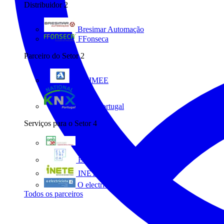
Distribuidor
2
Bresimar Automação
FFonseca
Parceiro do Setor
2
ANIMEE
KNX Portugal
Serviços para o Setor
4
AMB3E
Eletrica
INETE
O electricista
Todos os parceiros