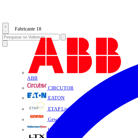
Fabricante
18
ABB
CIRCUTOR
EATON
ETAP Lighting
Gewiss
HellermannTyton