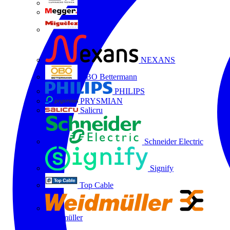
LTX
MEGGER
Miguélez
NEXANS
OBO Bettermann
PHILIPS
PRYSMIAN
Salicru
Schneider Electric
Signify
Top Cable
Weidmüller