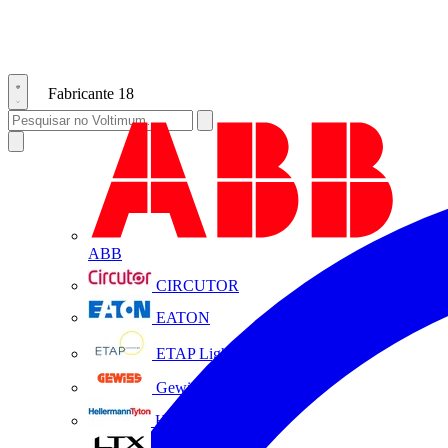
Fabricante
18
ABB
CIRCUTOR
EATON
ETAP Lighting
Gewiss
HellermannTyton