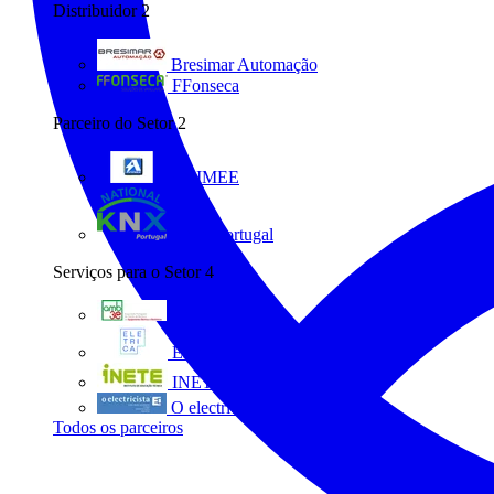
Distribuidor
2
Bresimar Automação
FFonseca
Parceiro do Setor
2
ANIMEE
KNX Portugal
Serviços para o Setor
4
AMB3E
Eletrica
INETE
O electricista
Todos os parceiros