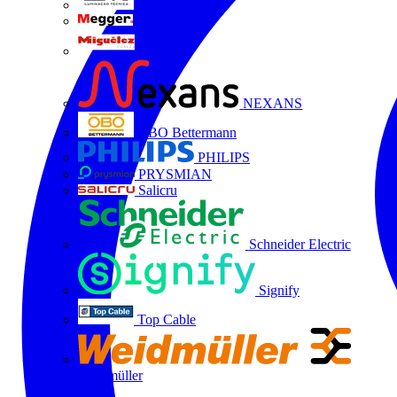
LTX
MEGGER
Miguélez
NEXANS
OBO Bettermann
PHILIPS
PRYSMIAN
Salicru
Schneider Electric
Signify
Top Cable
Weidmüller