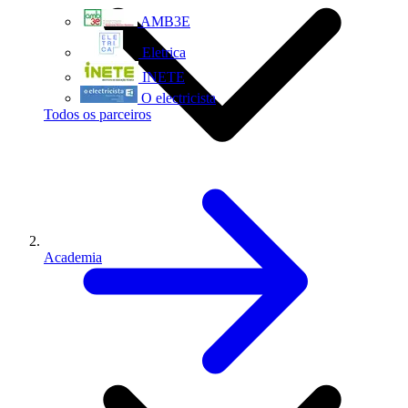
AMB3E
Eletrica
INETE
O electricista
Todos os parceiros
Academia