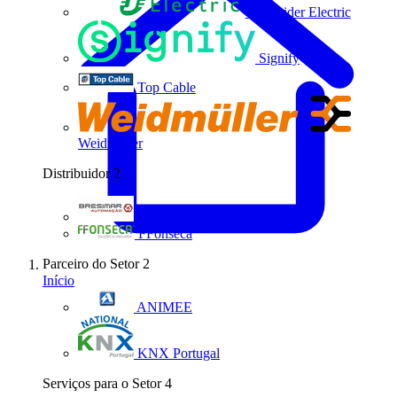
Schneider Electric
Signify
Top Cable
Weidmüller
Distribuidor
2
Bresimar Automação
FFonseca
Parceiro do Setor
2
Início
ANIMEE
KNX Portugal
Serviços para o Setor
4