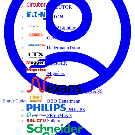
CIRCUTOR
EATON
ETAP Lighting
Gewiss
HellermannTyton
LTX
MEGGER
Miguélez
NEXANS
Entrar
Cadastrar
OBO Bettermann
PHILIPS
PRYSMIAN
Salicru