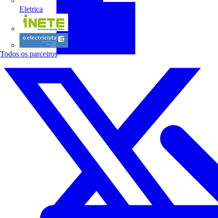
Eletrica
INETE
O electricista
Todos os parceiros