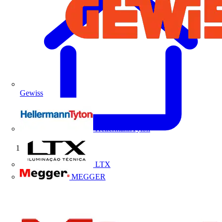
Gewiss
HellermannTyton
Início
LTX
MEGGER