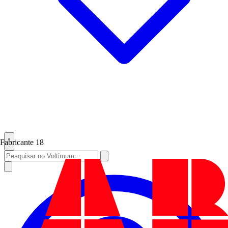
Fabricante
18