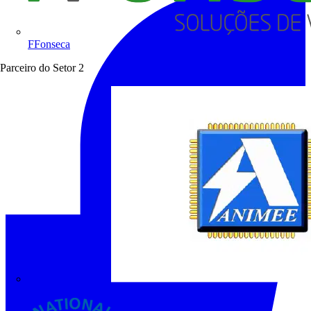
FFonseca
Parceiro do Setor
2
ANIMEE