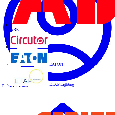
ABB
CIRCUTOR
EATON
ETAP Lighting
Entrar
Cadastrar