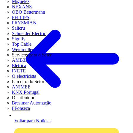
Miguélez
NEXANS
OBO Bettermann
PHILIPS
PRYSMIAN
Salicru
Schneider Electric
Signify
Top Cable
Weidmüller
Serviços para o Setor
AMB3E
Eletrica
INETE
O electricista
Parceiro do Setor
ANIMEE
KNX Portugal
Distribuidor
Bresimar Automação
FFonseca
Voltar para Notícias