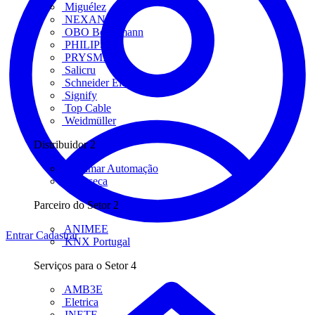
Miguélez
NEXANS
OBO Bettermann
PHILIPS
PRYSMIAN
Salicru
Schneider Electric
Signify
Top Cable
Weidmüller
Distribuidor
2
Bresimar Automação
FFonseca
Parceiro do Setor
2
ANIMEE
Entrar
Cadastrar
KNX Portugal
Serviços para o Setor
4
AMB3E
Eletrica
INETE