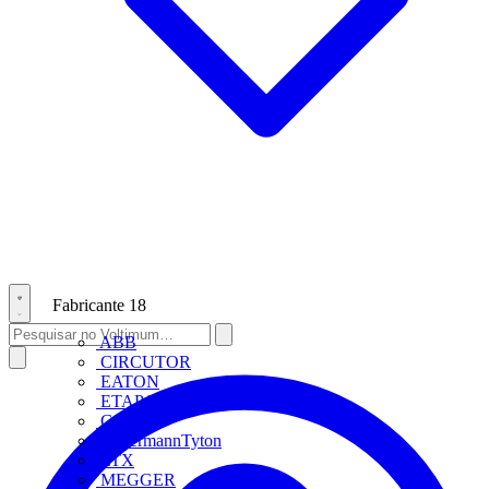
Fabricante
18
ABB
CIRCUTOR
EATON
ETAP Lighting
Gewiss
HellermannTyton
LTX
MEGGER