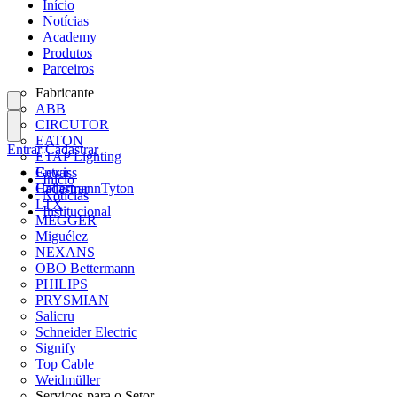
Início
Notícias
Academy
Produtos
Parceiros
Fabricante
ABB
CIRCUTOR
EATON
Entrar
Cadastrar
ETAP Lighting
Gewiss
Entrar
Início
HellermannTyton
Cadastrar
Notícias
LTX
Institucional
MEGGER
Miguélez
NEXANS
OBO Bettermann
PHILIPS
PRYSMIAN
Salicru
Schneider Electric
Signify
Top Cable
Weidmüller
Serviços para o Setor