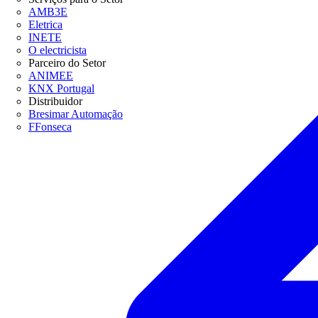
AMB3E
Eletrica
INETE
O electricista
Parceiro do Setor
ANIMEE
KNX Portugal
Distribuidor
Bresimar Automação
FFonseca