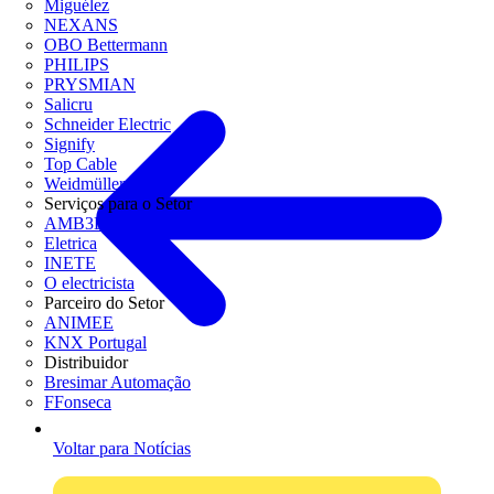
Miguélez
NEXANS
OBO Bettermann
PHILIPS
PRYSMIAN
Salicru
Schneider Electric
Signify
Top Cable
Weidmüller
Serviços para o Setor
AMB3E
Eletrica
INETE
O electricista
Parceiro do Setor
ANIMEE
KNX Portugal
Distribuidor
Bresimar Automação
FFonseca
Voltar para Notícias