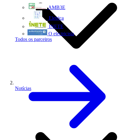
AMB3E
Eletrica
INETE
O electricista
Todos os parceiros
Notícias