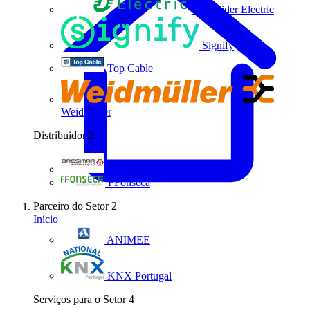
Schneider Electric
Signify
Top Cable
Weidmüller
Distribuidor
2
Bresimar Automação
FFonseca
Parceiro do Setor
2
Início
ANIMEE
KNX Portugal
Serviços para o Setor
4