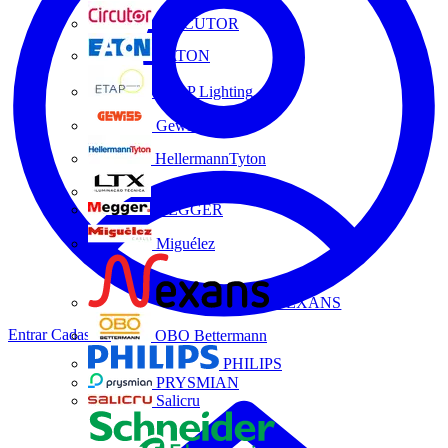
CIRCUTOR
EATON
ETAP Lighting
Gewiss
HellermannTyton
LTX
MEGGER
Miguélez
NEXANS
Entrar
Cadastrar
OBO Bettermann
PHILIPS
PRYSMIAN
Salicru