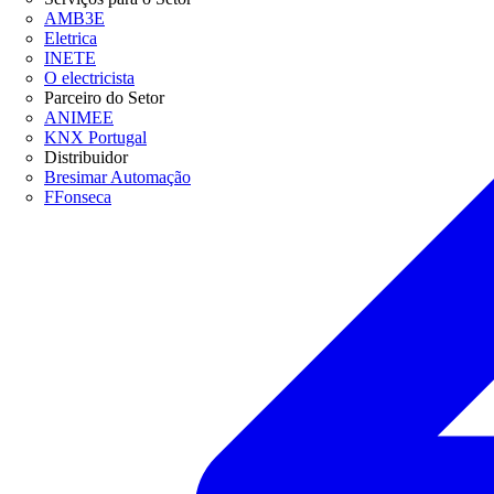
AMB3E
Eletrica
INETE
O electricista
Parceiro do Setor
ANIMEE
KNX Portugal
Distribuidor
Bresimar Automação
FFonseca