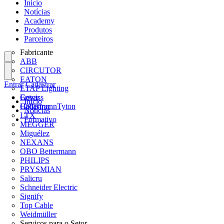
Início
Notícias
Academy
Produtos
Parceiros
Fabricante
ABB
CIRCUTOR
EATON
Entrar
Cadastrar
ETAP Lighting
Gewiss
Entrar
Início
HellermannTyton
Cadastrar
Notícias
LTX
Formativo
MEGGER
Miguélez
NEXANS
OBO Bettermann
PHILIPS
PRYSMIAN
Salicru
Schneider Electric
Signify
Top Cable
Weidmüller
Serviços para o Setor