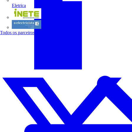
Eletrica
INETE
O electricista
Todos os parceiros