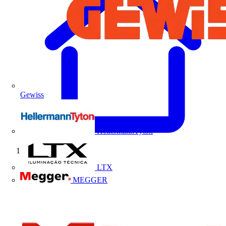
Gewiss
HellermannTyton
Início
LTX
MEGGER