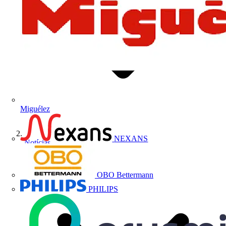
Miguélez
NEXANS
Notícias
OBO Bettermann
PHILIPS