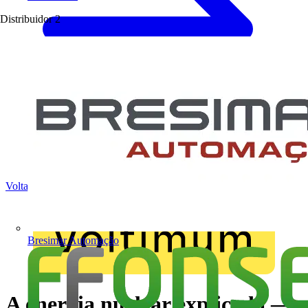
Distribuidor
2
Voltar para Notícias
Bresimar Automação
A energia nuclear explicada —