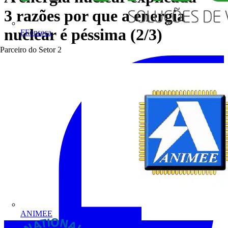
3 razões por que a energia
nuclear é péssima (2/3)
FFonseca
Parceiro do Setor
2
ANIMEE