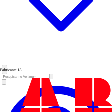
Fabricante
18