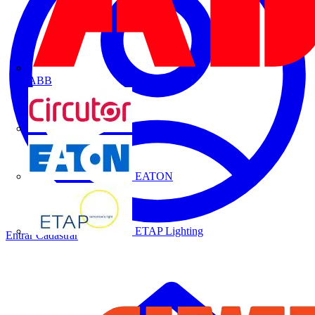
ABB
CIRCUTOR
EATON
ETAP Lighting
Entrar
Cadastrar