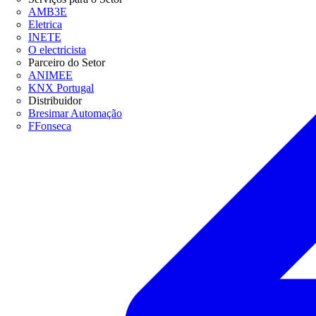
AMB3E
Eletrica
INETE
O electricista
Parceiro do Setor
ANIMEE
KNX Portugal
Distribuidor
Bresimar Automação
FFonseca