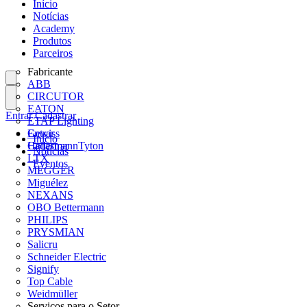
Início
Notícias
Academy
Produtos
Parceiros
Fabricante
ABB
CIRCUTOR
EATON
Entrar
Cadastrar
ETAP Lighting
Gewiss
Entrar
Início
HellermannTyton
Cadastrar
Notícias
LTX
Eventos
MEGGER
Miguélez
NEXANS
OBO Bettermann
PHILIPS
PRYSMIAN
Salicru
Schneider Electric
Signify
Top Cable
Weidmüller
Serviços para o Setor