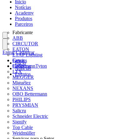
Início
Notícias
Academy
Produtos
Parceiros
Fabricante
ABB
CIRCUTOR
EATON
Entrar
Cadastrar
ETAP Lighting
Gewiss
Entrar
Início
HellermannTyton
Cadastrar
Notícias
LTX
Eventos
MEGGER
Miguélez
NEXANS
OBO Bettermann
PHILIPS
PRYSMIAN
Salicru
Schneider Electric
Signify
Top Cable
Weidmüller
Serviços para o Setor