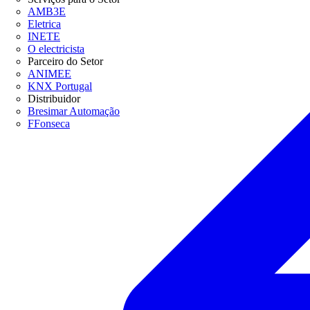
AMB3E
Eletrica
INETE
O electricista
Parceiro do Setor
ANIMEE
KNX Portugal
Distribuidor
Bresimar Automação
FFonseca