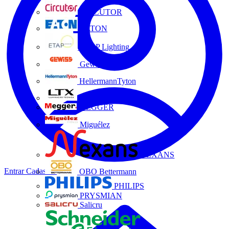
CIRCUTOR
EATON
ETAP Lighting
Gewiss
HellermannTyton
LTX
MEGGER
Miguélez
NEXANS
Entrar
Cadastrar
OBO Bettermann
PHILIPS
PRYSMIAN
Salicru