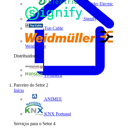
Schneider Electric
Signify
Top Cable
Weidmüller
Distribuidor
2
Bresimar Automação
FFonseca
Parceiro do Setor
2
Início
ANIMEE
KNX Portugal
Serviços para o Setor
4