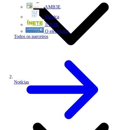
AMB3E
Eletrica
INETE
O electricista
Todos os parceiros
Notícias