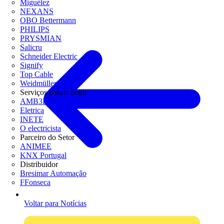
Miguélez
NEXANS
OBO Bettermann
PHILIPS
PRYSMIAN
Salicru
Schneider Electric
Signify
Top Cable
Weidmüller
Serviços para o Setor
AMB3E
Eletrica
INETE
O electricista
Parceiro do Setor
ANIMEE
KNX Portugal
Distribuidor
Bresimar Automação
FFonseca
Voltar para Notícias