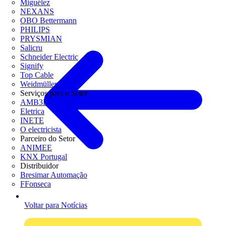
Miguélez
NEXANS
OBO Bettermann
PHILIPS
PRYSMIAN
Salicru
Schneider Electric
Signify
Top Cable
Weidmüller
Serviços para o Setor
AMB3E
Eletrica
INETE
O electricista
Parceiro do Setor
ANIMEE
KNX Portugal
Distribuidor
Bresimar Automação
FFonseca
Voltar para Notícias