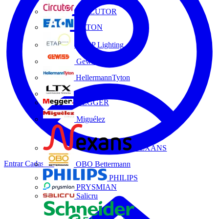
CIRCUTOR
EATON
ETAP Lighting
Gewiss
HellermannTyton
LTX
MEGGER
Miguélez
NEXANS
Entrar
Cadastrar
OBO Bettermann
PHILIPS
PRYSMIAN
Salicru