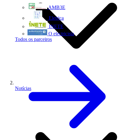
AMB3E
Eletrica
INETE
O electricista
Todos os parceiros
Notícias