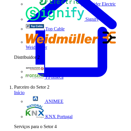
Schneider Electric
Signify
Top Cable
Weidmüller
Distribuidor
2
Bresimar Automação
FFonseca
Parceiro do Setor
2
Início
ANIMEE
KNX Portugal
Serviços para o Setor
4