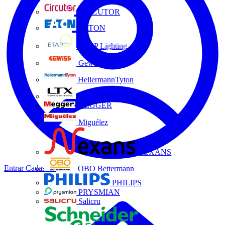
CIRCUTOR
EATON
ETAP Lighting
Gewiss
HellermannTyton
LTX
MEGGER
Miguélez
NEXANS
Entrar
Cadastrar
OBO Bettermann
PHILIPS
PRYSMIAN
Salicru