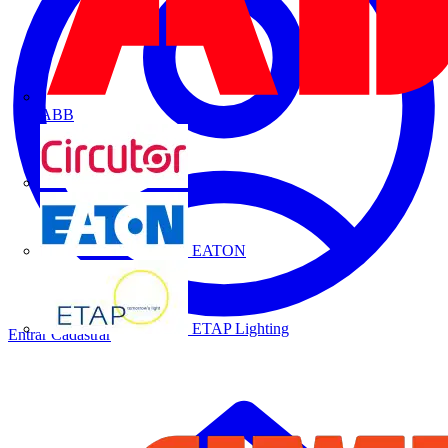
ABB
CIRCUTOR
EATON
ETAP Lighting
Entrar
Cadastrar