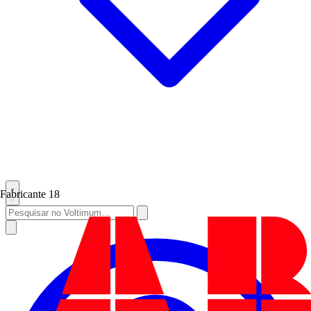
Fabricante
18