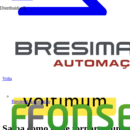
Distribuidor
2
Voltar para Notícias
Bresimar Automação
Saiba como pode tornar-se um