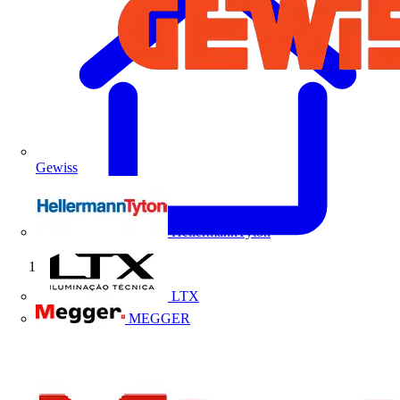
Gewiss
HellermannTyton
Início
LTX
MEGGER