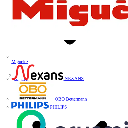
Miguélez
NEXANS
Notícias
OBO Bettermann
PHILIPS