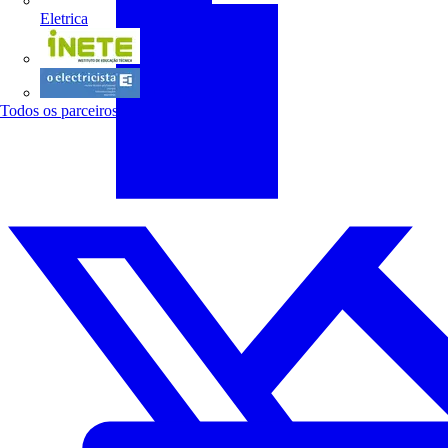
Eletrica
INETE
O electricista
Todos os parceiros