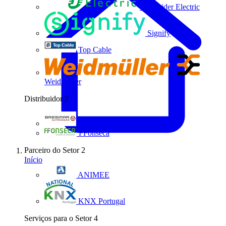
Schneider Electric
Signify
Top Cable
Weidmüller
Distribuidor
2
Bresimar Automação
FFonseca
Parceiro do Setor
2
Início
ANIMEE
KNX Portugal
Serviços para o Setor
4