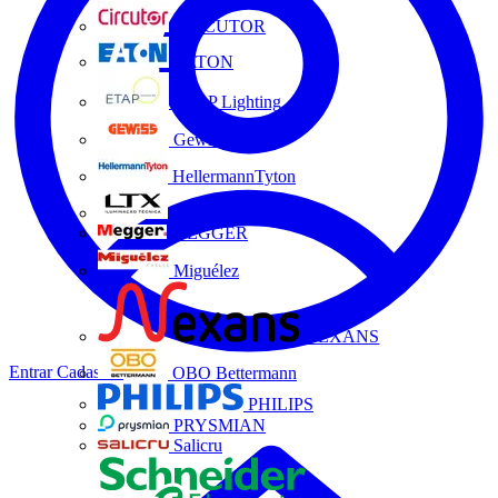
CIRCUTOR
EATON
ETAP Lighting
Gewiss
HellermannTyton
LTX
MEGGER
Miguélez
NEXANS
Entrar
Cadastrar
OBO Bettermann
PHILIPS
PRYSMIAN
Salicru