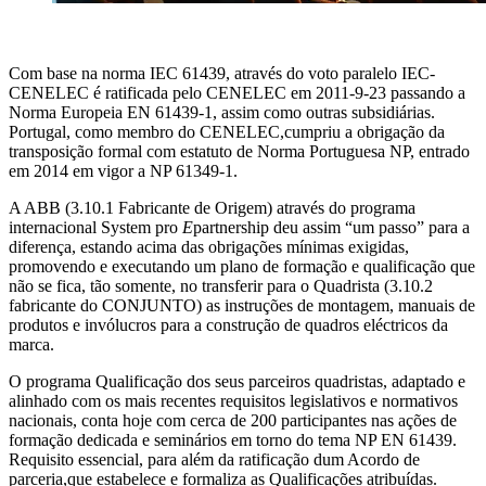
Com base na norma IEC 61439, através do voto paralelo IEC-
CENELEC é ratificada pelo CENELEC em 2011-9-23 passando a
Norma Europeia EN 61439-1, assim como outras subsidiárias.
Portugal, como membro do CENELEC,cumpriu a obrigação da
transposição formal com estatuto de Norma Portuguesa NP, entrado
em 2014 em vigor a NP 61349-1.
A ABB (3.10.1 Fabricante de Origem) através do programa
internacional System pro
E
partnership deu assim “um passo” para a
diferença, estando acima das obrigações mínimas exigidas,
promovendo e executando um plano de formação e qualificação que
não se fica, tão somente, no transferir para o Quadrista (3.10.2
fabricante do CONJUNTO) as instruções de montagem, manuais de
produtos e invólucros para a construção de quadros eléctricos da
marca.
O programa Qualificação dos seus parceiros quadristas, adaptado e
alinhado com os mais recentes requisitos legislativos e normativos
nacionais, conta hoje com cerca de 200 participantes nas ações de
formação dedicada e seminários em torno do tema NP EN 61439.
Requisito essencial, para além da ratificação dum Acordo de
parceria,que estabelece e formaliza as Qualificações atribuídas.