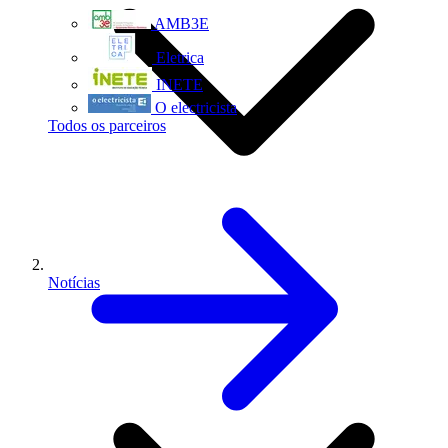
AMB3E
Eletrica
INETE
O electricista
Todos os parceiros
Notícias