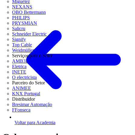
Miguélez
NEXANS
OBO Bettermann
PHILIPS
PRYSMIAN
Salicru
Schneider Electric
Signify
Top Cable
Weidmüller
Serviços para o Setor
AMB3E
Eletrica
INETE
O electricista
Parceiro do Setor
ANIMEE
KNX Portugal
Distribuidor
Bresimar Automação
FFonseca
Voltar para Academia