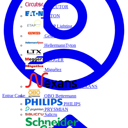
CIRCUTOR
EATON
ETAP Lighting
Gewiss
HellermannTyton
LTX
MEGGER
Miguélez
NEXANS
Entrar
Cadastrar
OBO Bettermann
PHILIPS
PRYSMIAN
Salicru