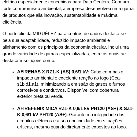
elétrica especialmente concebidas para Data Centers. Com um 
forte compromisso ambiental, a empresa desenvolveu uma gama 
de produtos que alia inovação, sustentabilidade e máxima 
eficiência.
O portefólio da MIGUÉLEZ para centros de dados destaca-se 
pela sua adaptabilidade, reduzido impacto ambiental e 
alinhamento com os princípios da economia circular. Inclui uma 
grande variedade de gamas especializadas, entre as quais se 
destacam soluções como:
AFIRENAS X RZ1-K (AS) 0,6/1 kV
: Cabo com baixo 
impacto ambiental e excelente reação ao fogo (Cca-
s1b,d1,a1), minimizando a emissão de gases e fumos 
corrosivos e condutivos. Disponível com cobertura 
exterior preta ou verde.
AFIREFENIX MICA RZ1-K 0,6/1 kV PH120 (AS+) & SZ1-
K 0,6/1 kV PH120 (AS+)
: Garantem a integridade dos 
circuitos elétricos e a sua continuidade em situações 
críticas, mesmo quando diretamente expostos ao fogo.