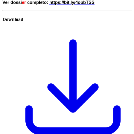
Ver dossi
er
 completo: 
https://bit.ly/4obbTSS
Download