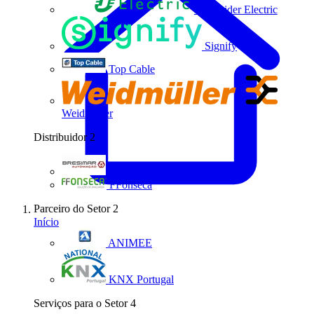
Schneider Electric
Signify
Top Cable
Weidmüller
Distribuidor
2
Bresimar Automação
FFonseca
Parceiro do Setor
2
Início
ANIMEE
KNX Portugal
Serviços para o Setor
4