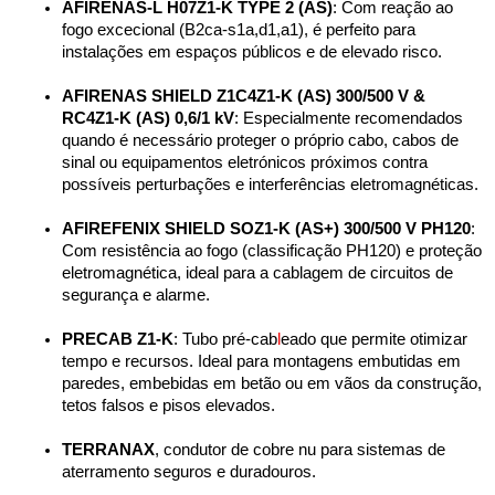
AFIRENAS-L H07Z1-K TYPE 2 (AS)
: Com reação ao 
fogo excecional (B2ca-s1a,d1,a1), é perfeito para 
instalações em espaços públicos e de elevado risco.
AFIRENAS SHIELD Z1C4Z1-K (AS) 300/500 V & 
RC4Z1-K (AS) 0,6/1 kV
: Especialmente recomendados 
quando é necessário proteger o próprio cabo, cabos de 
sinal ou equipamentos eletrónicos próximos contra 
possíveis perturbações e interferências eletromagnéticas.
AFIREFENIX SHIELD SOZ1-K (AS+) 300/500 V PH120
: 
Com resistência ao fogo (classificação PH120) e proteção 
eletromagnética, ideal para a cablagem de circuitos de 
segurança e alarme.
PRECAB Z1-K
: Tubo pré-cab
l
eado que permite otimizar 
tempo e recursos. Ideal para montagens embutidas em 
paredes, embebidas em betão ou em vãos da construção, 
tetos falsos e pisos elevados.
TERRANAX
, condutor de cobre nu para sistemas de 
aterramento seguros e duradouros.