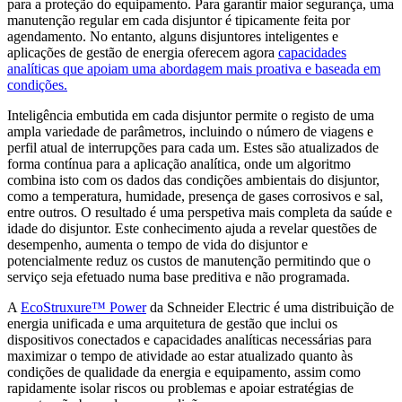
para a proteção do equipamento. Para garantir maior segurança, uma
manutenção regular em cada disjuntor é tipicamente feita por
agendamento. No entanto, alguns disjuntores inteligentes e
aplicações de gestão de energia oferecem agora
capacidades
analíticas que apoiam uma abordagem mais proativa e baseada em
condições.
Inteligência embutida em cada disjuntor permite o registo de uma
ampla variedade de parâmetros, incluindo o número de viagens e
perfil atual de interrupções para cada um. Estes são atualizados de
forma contínua para a aplicação analítica, onde um algoritmo
combina isto com os dados das condições ambientais do disjuntor,
como a temperatura, humidade, presença de gases corrosivos e sal,
entre outros. O resultado é uma perspetiva mais completa da saúde e
idade do disjuntor. Este conhecimento ajuda a revelar questões de
desempenho, aumenta o tempo de vida do disjuntor e
potencialmente reduz os custos de manutenção permitindo que o
serviço seja efetuado numa base preditiva e não programada.
A
EcoStruxure™ Power
da Schneider Electric é uma distribuição de
energia unificada e uma arquitetura de gestão que inclui os
dispositivos conectados e capacidades analíticas necessárias para
maximizar o tempo de atividade ao estar atualizado quanto às
condições de qualidade da energia e equipamento, assim como
rapidamente isolar riscos ou problemas e apoiar estratégias de