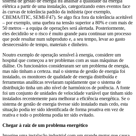
sistema de gestão de energia irá analisar a qualidade da energia
elétrica a partir de uma instalação, categorizando estes eventos face
às curvas de tolerância padrão da indústria (por exemplo,
CBEMA/ITIC, SEMI-F47). Se algo fica fora da tolerância aceitável
– por exemplo, uma quebra na tensão superior a 80% e com mais de
50 metros – a equipa de operações será alertada. Posteriormente,
eles decidirão se o risco é muito grande para continuar um processo
que pode resultar num subproduto e, a seu tempo, levar ao gasto
desnecessário de tempo, materiais e dinheiro.
Noutro exemplo de operação sensível à energia, considere um
hospital que começou a ter problemas com as suas máquinas de
diálise. Os funcionários consideraram ser um problema de energia,
mas não tinham a certeza. mal o sistema de gestão de energia foi
instalado, os monitores de qualidade de energia distribuída e
ferramentas analíticas revelaram rapidamente que o sistema de
distribuição tinha um alto nível de harmónicos de potência. A fonte
foi um conjunto de unidades de velocidade variável que tinham sido
instalados recentemente para melhorar a eficiência energética. Se o
sistema de gestão de energia tivesse sido instalado mais cedo, esta
situação podia ter sido identificada de forma proativa em vez de
reativa e todo o problema podia ter sido evitado.
Chegar à raiz de um problema energético
Imagine uma instalação industrial com um grande motor que causa