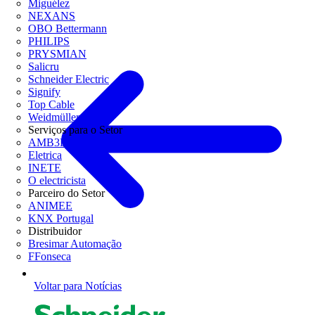
Miguélez
NEXANS
OBO Bettermann
PHILIPS
PRYSMIAN
Salicru
Schneider Electric
Signify
Top Cable
Weidmüller
Serviços para o Setor
AMB3E
Eletrica
INETE
O electricista
Parceiro do Setor
ANIMEE
KNX Portugal
Distribuidor
Bresimar Automação
FFonseca
Voltar para Notícias