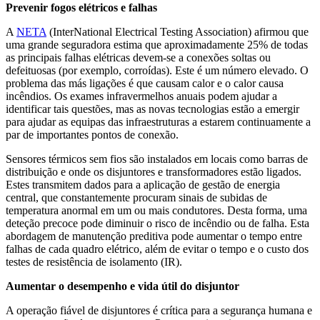
Prevenir fogos elétricos e falhas
A
NETA
(InterNational Electrical Testing Association) afirmou que
uma grande seguradora estima que aproximadamente 25% de todas
as principais falhas elétricas devem-se a conexões soltas ou
defeituosas (por exemplo, corroídas). Este é um número elevado. O
problema das más ligações é que causam calor e o calor causa
incêndios. Os exames infravermelhos anuais podem ajudar a
identificar tais questões, mas as novas tecnologias estão a emergir
para ajudar as equipas das infraestruturas a estarem continuamente a
par de importantes pontos de conexão.
Sensores térmicos sem fios são instalados em locais como barras de
distribuição e onde os disjuntores e transformadores estão ligados.
Estes transmitem dados para a aplicação de gestão de energia
central, que constantemente procuram sinais de subidas de
temperatura anormal em um ou mais condutores. Desta forma, uma
deteção precoce pode diminuir o risco de incêndio ou de falha. Esta
abordagem de manutenção preditiva pode aumentar o tempo entre
falhas de cada quadro elétrico, além de evitar o tempo e o custo dos
testes de resistência de isolamento (IR).
Aumentar o desempenho e vida útil do disjuntor
A operação fiável de disjuntores é crítica para a segurança humana e