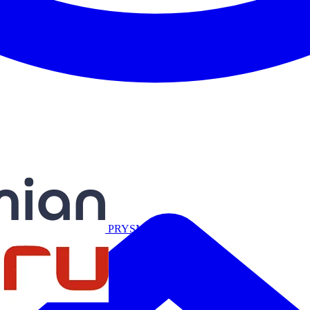
Miguélez
PRYSMIAN
Salicru