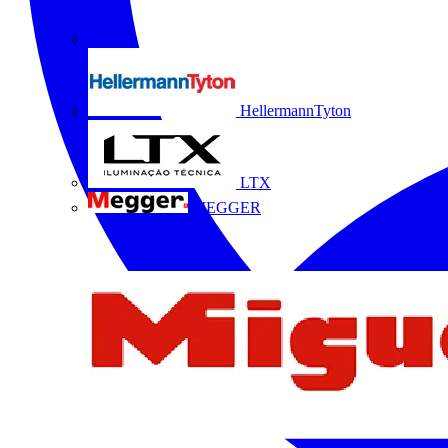
HellermannTyton
LTX
MEGGER