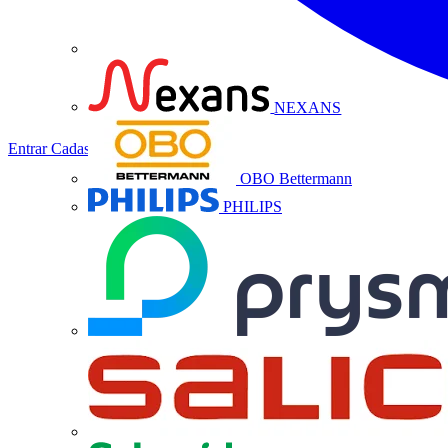
NEXANS
Entrar
Cadastrar
OBO Bettermann
PHILIPS