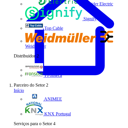
Schneider Electric
Signify
Top Cable
Weidmüller
Distribuidor
2
Bresimar Automação
FFonseca
Parceiro do Setor
2
Início
ANIMEE
KNX Portugal
Serviços para o Setor
4