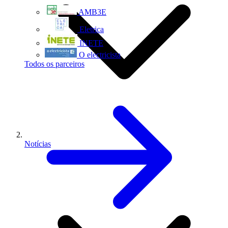
AMB3E
Eletrica
INETE
O electricista
Todos os parceiros
Notícias