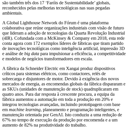
são também três dos 17 ‘Faróis de Sustentabilidade’ globais,
reconhecidos pelas melhorias tecnológicas nas suas pegadas
ambientais.
A Global Lighthouse Network do Fórum é uma plataforma
colaborativa que reúne organizações industriais com visão de futuro
que lideram a adoção de tecnologias da Quarta Revolução Industrial
(4IR). Cofundada com a McKinsey & Company em 2018, esta rede
conta agora com 172 exemplos líderes de fábricas que tiram partido
de inovações tecnológicas como inteligência artificial, impressão 3D
e análise de
big data
para impulsionar a eficiência, a competitividade
e modelos de negócios transformadores em escala.
A fábrica da Schneider Electric em Xangai produz dispositivos
críticos para sistemas elétricos, como contactores, relés de
sobrecarga e disjuntores de motor. Devido à exigência dos novos
mercados de energia, as encomendas globais da fábrica dispararam e
as SKUs (unidades de manutenção de stock) quadruplicaram em
quatro anos. Para dar resposta à crescente procura, a equipa da
fábrica aumentou a automação em toda a produção em 20% e
integrou tecnologias avançadas, incluindo prototipagem com base
em
machine learning
, planeamento e programação inteligentes, e
manutenção orientada por GenAI. Isto conduziu a uma redução de
67% no tempo de execução da produção por encomenda e a um
aumento de 82% na produtividade do trabalho.