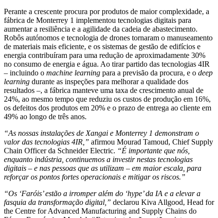
Perante a crescente procura por produtos de maior complexidade, a
fábrica de Monterrey 1 implementou tecnologias digitais para
aumentar a resiliência e a agilidade da cadeia de abastecimento.
Robôs autónomos e tecnologia de drones tornaram o manuseamento
de materiais mais eficiente, e os sistemas de gestão de edifícios e
energia contribuíram para uma redução de aproximadamente 30%
no consumo de energia e água. Ao tirar partido das tecnologias 4IR
– incluindo o
machine learning
para a previsão da procura, e o
deep
learning
durante as inspeções para melhorar a qualidade dos
resultados –, a fábrica manteve uma taxa de crescimento anual de
24%, ao mesmo tempo que reduziu os custos de produção em 16%,
os defeitos dos produtos em 20% e o prazo de entrega ao cliente em
49% ao longo de três anos.
“As nossas instalações de Xangai e Monterrey 1 demonstram o
valor das tecnologias 4IR,”
afirmou Mourad Tamoud, Chief Supply
Chain Officer da Schneider Electric.
“É importante que nós,
enquanto indústria, continuemos a investir nestas tecnologias
digitais – e nas pessoas que as utilizam – em maior escala, para
reforçar os pontos fortes operacionais e mitigar os riscos.”
“Os ‘Faróis’ estão a irromper além do ‘hype’ da IA e a elevar a
fasquia da transformação digital,”
declarou Kiva Allgood, Head for
the Centre for Advanced Manufacturing and Supply Chains do