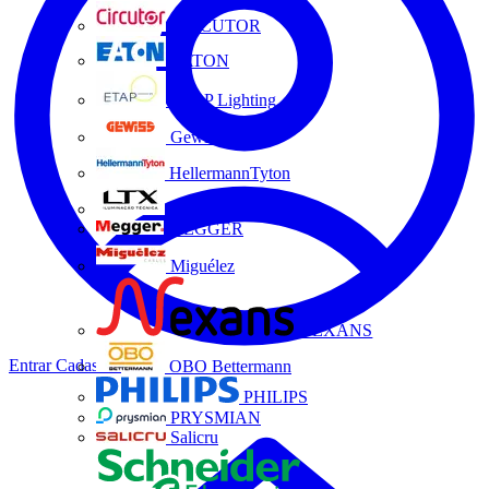
CIRCUTOR
EATON
ETAP Lighting
Gewiss
HellermannTyton
LTX
MEGGER
Miguélez
NEXANS
Entrar
Cadastrar
OBO Bettermann
PHILIPS
PRYSMIAN
Salicru