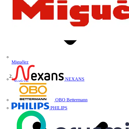
Miguélez
NEXANS
Notícias
OBO Bettermann
PHILIPS