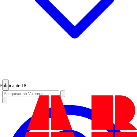
Fabricante
18