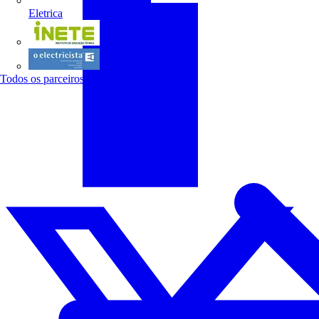
Eletrica
INETE
O electricista
Todos os parceiros