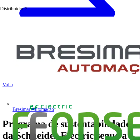
Distribuidor
2
Voltar para Notícias
Bresimar Automação
Programa de sustentabilidade
da Schneider Electric segue a