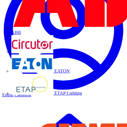
ABB
CIRCUTOR
EATON
ETAP Lighting
Entrar
Cadastrar