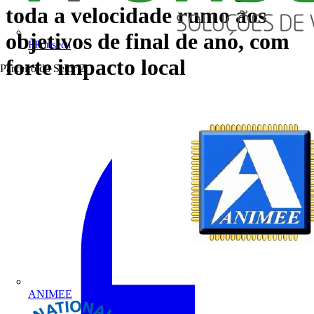
toda a velocidade rumo aos
objetivos de final de ano, com
FFonseca
forte impacto local
Parceiro do Setor
2
ANIMEE