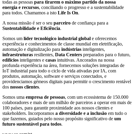
todas as pessoas
para tirarem o máximo partido da nossa
energia e recursos
, conciliando o progresso e a sustentabilidade
para todos. Chamamos a isto
Life Is On
.
A nossa missão é ser o seu
parceiro
de confiança para a
Sustentabilidade e Eficiência
.
Somos um
líder tecnológico industrial global
e oferecemos
experiência e conhecimentos de classe mundial em eletrificação,
automação e digitalização para
indústrias
inteligentes,
infraestruturas
resilientes,
Data Centers
preparados para o futuro,
edifícios
inteligentes e
casas
intuitivas. Ancorados na nossa
profunda experiência na área, fornecemos soluções integradas de
IoT industrial para todo o ciclo de vida ativadas por IA, com
produtos, automação, software e serviços conectados, e
providenciamos gémeos digitais para permitir o crescimento rentável
dos
nossos clientes
.
Somos uma
empresa de pessoas
, com um ecossistema de 150.000
colaboradores e mais de um milhão de parceiros a operar em mais de
100 países, para garantir proximidade aos nossos clientes e
stakeholders. Incorporamos
a
diversidade e a inclusão
em tudo o
que fazemos, guiados pelo nosso propósito significativo de
um
futuro sustentável para todos
.