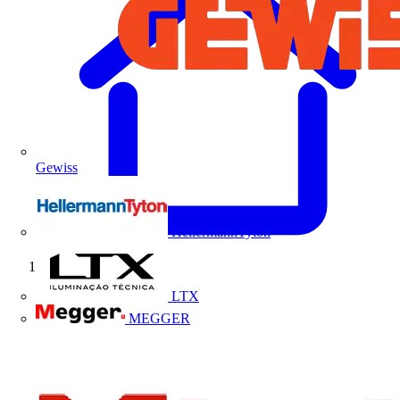
Gewiss
HellermannTyton
Início
LTX
MEGGER